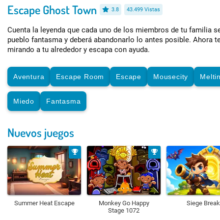
Escape Ghost Town
3.8
43.499 Vistas
Cuenta la leyenda que cada uno de los miembros de tu familia se
pueblo fantasma y deberá abandonarlo lo antes posible. Ahora te 
mirando a tu alrededor y escapa con ayuda.
Aventura
Escape Room
Escape
Mousecity
Melti
Miedo
Fantasma
Nuevos juegos
Summer Heat Escape
Monkey Go Happy
Siege Break
Stage 1072