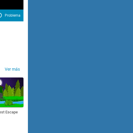
Problema
Ver más
est Escape