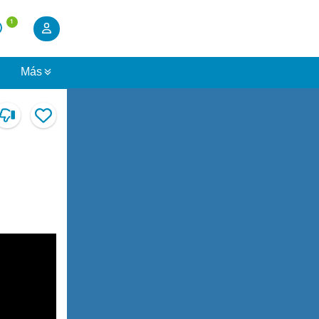
1
s
Más