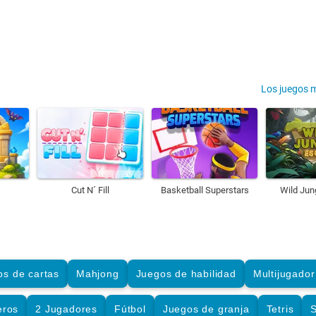
Los juegos 
Cut N´ Fill
Basketball Superstars
Wild Jun
os de cartas
Mahjong
Juegos de habilidad
Multijugador
eros
2 Jugadores
Fútbol
Juegos de granja
Tetris
S