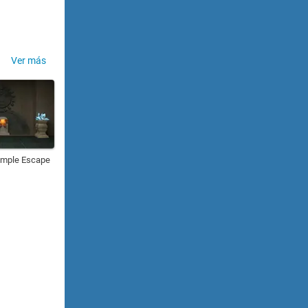
Ver más
emple Escape