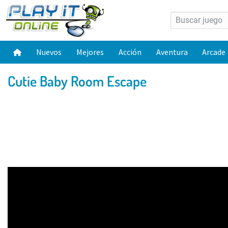
Nuevos
Mejores
Acción
Aventura
Arcade
Cutie Baby Room Escape