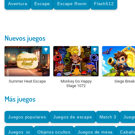
Aventura
Escape
Escape Room
Flash512
Nuevos juegos
Summer Heat Escape
Monkey Go Happy
Siege Break
Stage 1072
Más juegos
Juegos populares
Juegos de escape
Match 3
Jueg
Juegos .io
Objetos ocultos
Juegos de mesa
Caball