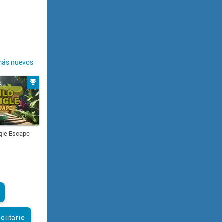
más nuevos
gle Escape
olitario