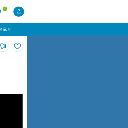
1
Más