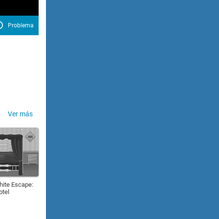
Problema
Ver más
hite Escape:
otel