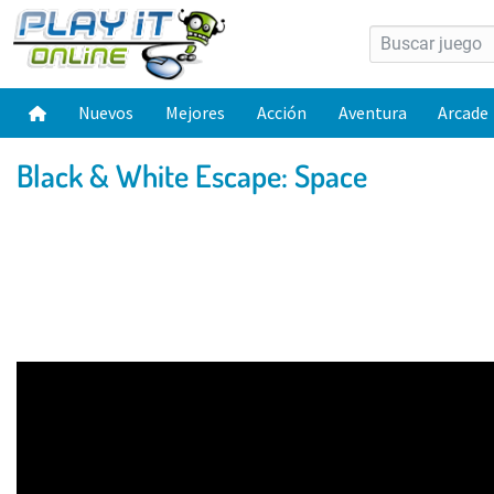
Nuevos
Mejores
Acción
Aventura
Arcade
Black & White Escape: Space