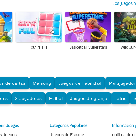
Los juegos 
Cut N´ Fill
Basketball Superstars
Wild Jun
os de cartas
Mahjong
Juegos de habilidad
Multijugador
eros
2 Jugadores
Fútbol
Juegos de granja
Tetris
S
rir Juegos
Categorías Populares
Información 
s Juegos
Juegos de Escape
política de p