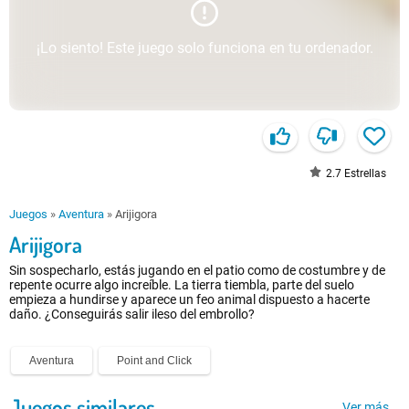
¡Lo siento! Este juego solo funciona en tu ordenador.
2.7
Estrellas
Juegos
»
Aventura
»
Arijigora
Arijigora
Sin sospecharlo, estás jugando en el patio como de costumbre y de
repente ocurre algo increíble. La tierra tiembla, parte del suelo
empieza a hundirse y aparece un feo animal dispuesto a hacerte
daño. ¿Conseguirás salir ileso del embrollo?
Aventura
Point and Click
Juegos similares
Ver más