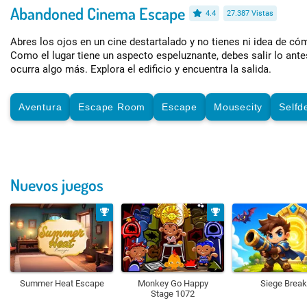
Abandoned Cinema Escape
4.4
27.387 Vistas
Abres los ojos en un cine destartalado y no tienes ni idea de có
Como el lugar tiene un aspecto espeluznante, debes salir lo ant
ocurra algo más. Explora el edificio y encuentra la salida.
Aventura
Escape Room
Escape
Mousecity
Selfd
Nuevos juegos
Summer Heat Escape
Monkey Go Happy
Siege Break
Stage 1072