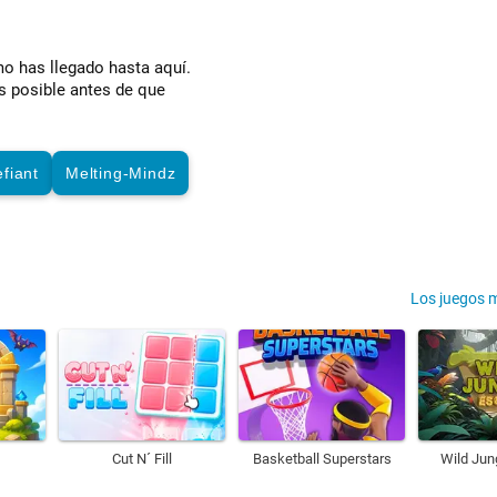
mo has llegado hasta aquí.
es posible antes de que
efiant
Melting-Mindz
Los juegos 
Cut N´ Fill
Basketball Superstars
Wild Jun