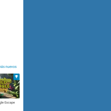
más nuevos
gle Escape