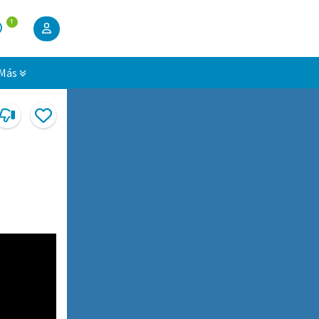
1
Más