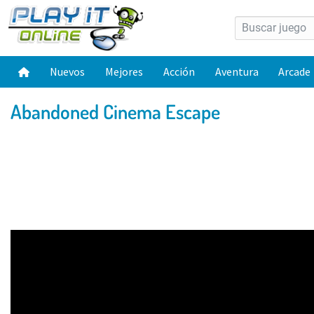
Nuevos
Mejores
Acción
Aventura
Arcade
Abandoned Cinema Escape