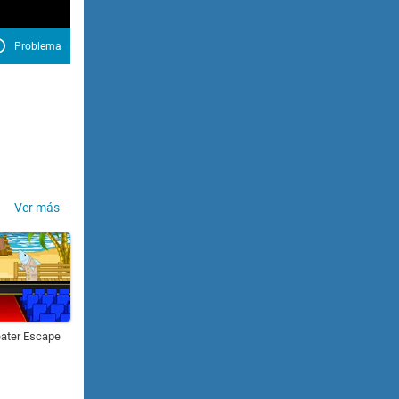
Problema
Ver más
ater Escape