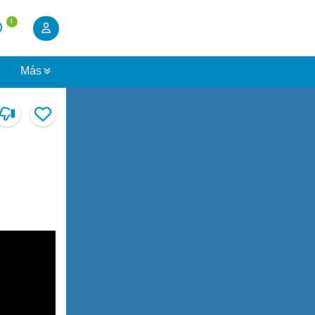
1
s
Más