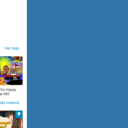
Ver más
 Go Happy
ge 960
más nuevos