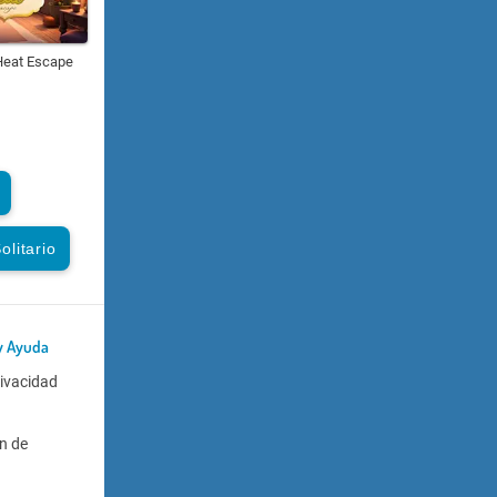
eat Escape
olitario
y Ayuda
rivacidad
n de