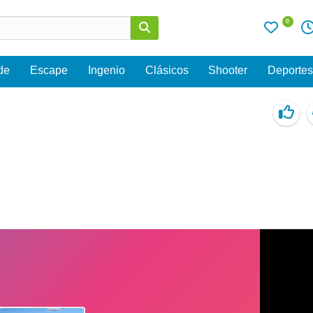
0
de
Escape
Ingenio
Clásicos
Shooter
Deporte