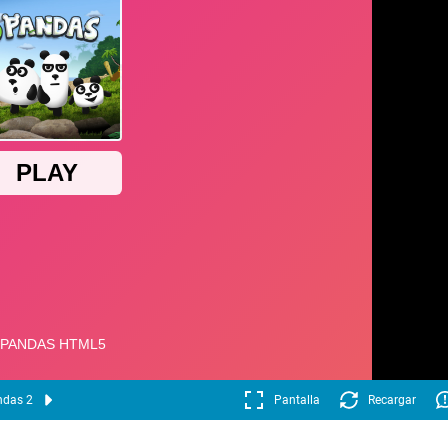
ndas 2
Pantalla
Recargar