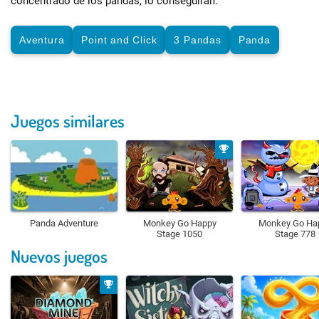
concentrado de los pandas, lo conseguirán.
Aventura
Point and Click
3 Pandas
Panda
Juegos similares
Panda Adventure
Monkey Go Happy
Monkey Go Ha
Stage 1050
Stage 778
Nuevos juegos