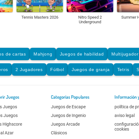
Tennis Masters 2026
Nitro Speed 2
Summer H
Underground
os de cartas
Mahjong
Juegos de habilidad
Multijugador
eros
2 Jugadores
Fútbol
Juegos de granja
Tetris
S
rir Juegos
Categorías Populares
Información 
s Juegos
Juegos de Escape
política de p
es Juegos
Juegos de Ingenio
aviso legal
s Highscore
Juegos Arcade
configuració
cookies
al Azar
Clásicos