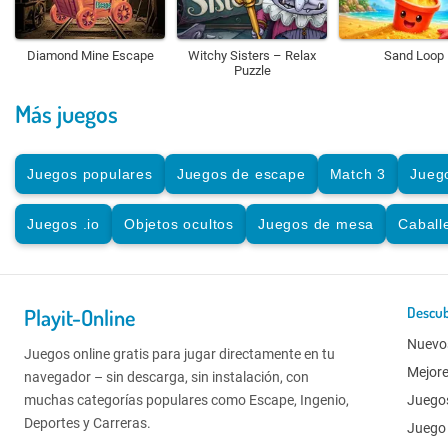
Diamond Mine Escape
Witchy Sisters – Relax
Sand Loop
Puzzle
Más juegos
Juegos populares
Juegos de escape
Match 3
Jueg
Juegos .io
Objetos ocultos
Juegos de mesa
Caball
Playit-Online
Descub
Nuevo
Juegos online gratis para jugar directamente en tu
Mejor
navegador – sin descarga, sin instalación, con
muchas categorías populares como Escape, Ingenio,
Juego
Deportes y Carreras.
Juego 