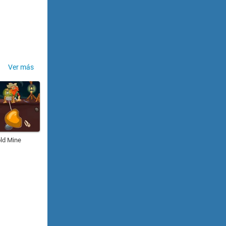
Ver más
ld Mine