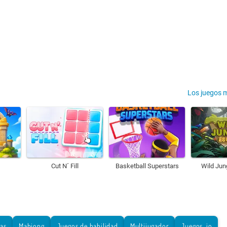
Los juegos 
Cut N´ Fill
Basketball Superstars
Wild Jun
tas
Mahjong
Juegos de habilidad
Multijugador
Juegos .io