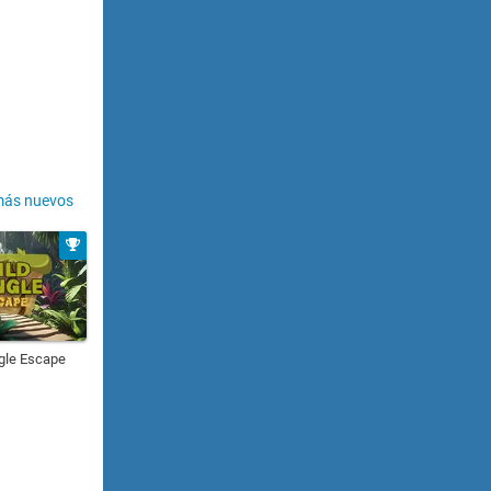
más nuevos
gle Escape