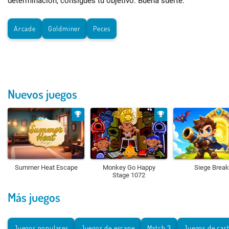
determinación, consigues tu objetivo. Buena suerte.
Arcade
Goldminer
Peces
Nuevos juegos
Summer Heat Escape
Monkey Go Happy
Siege Break
Stage 1072
Más juegos
Juegos populares
Juegos de escape
Match 3
Juegos de car