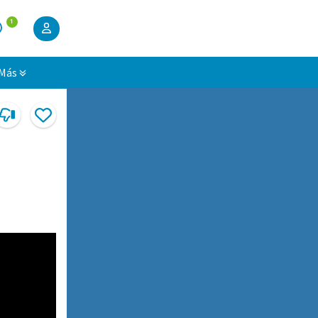
1
Más