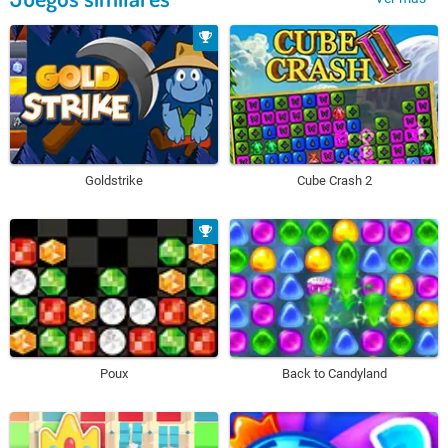
Goldstrike
Cube Crash 2
Poux
Back to Candyland