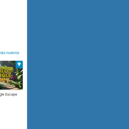
más nuevos
gle Escape