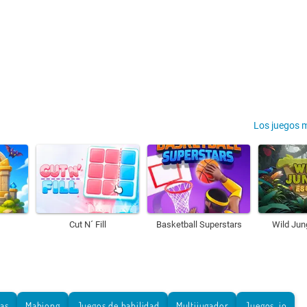
Los juegos 
Cut N´ Fill
Basketball Superstars
Wild Jun
tas
Mahjong
Juegos de habilidad
Multijugador
Juegos .io