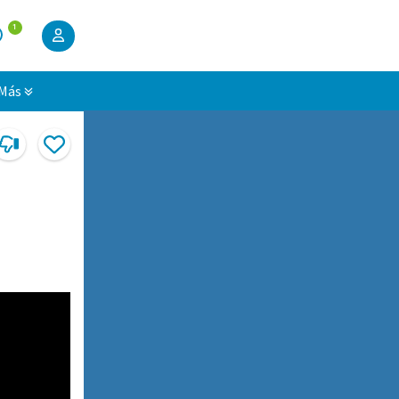
1
Más