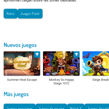
aproximan caigan sobre las zonas habitadas.
Retro
Juegos Flash
Nuevos juegos
Summer Heat Escape
Monkey Go Happy
Siege Break
Stage 1072
Más juegos
Juegos populares
Juegos de escape
Match 3
Juegos de car