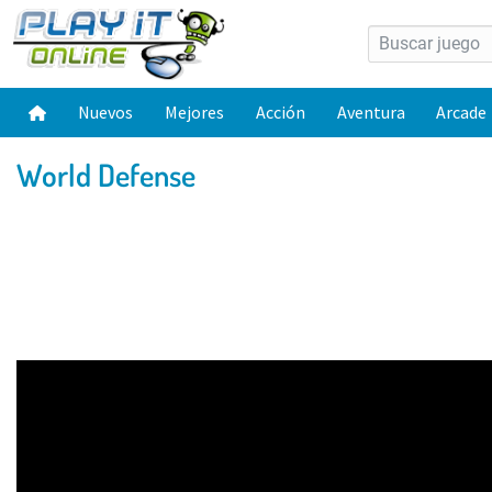
Nuevos
Mejores
Acción
Aventura
Arcade
World Defense