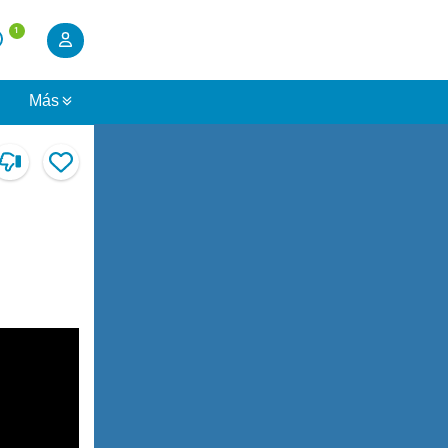
1
s
Más