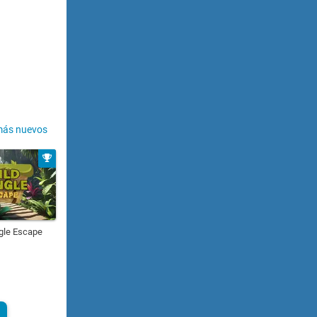
más nuevos
gle Escape