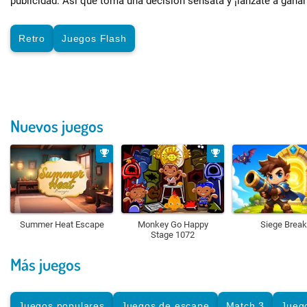
publicidad. Así que toma una decisión sensata y ¡lánzate a ganar 
Retro
Juegos Flash
Nuevos juegos
Summer Heat Escape
Monkey Go Happy
Siege Break
Stage 1072
Más juegos
Juegos populares
Juegos de escape
Match 3
Jueg