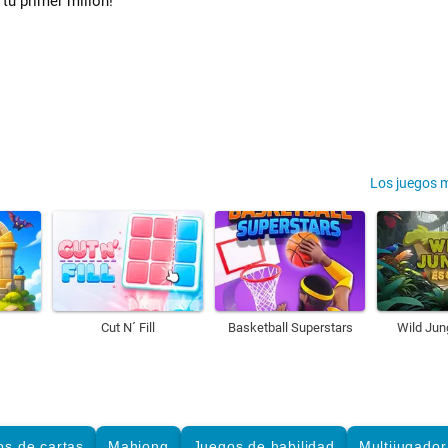
tu primer millón!
Los juegos 
Cut N´ Fill
Basketball Superstars
Wild Jun
os de cartas
Mahjong
Juegos de habilidad
Multijugador