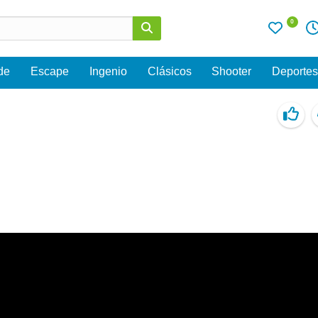
0
de
Escape
Ingenio
Clásicos
Shooter
Deporte