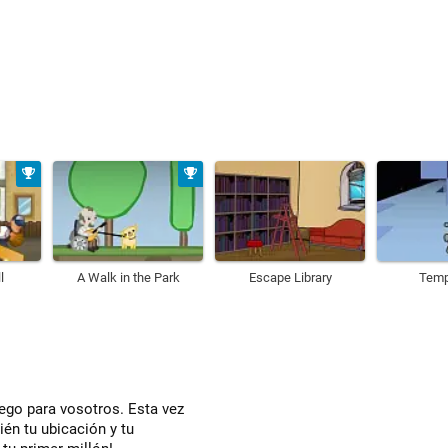
l
A Walk in the Park
Escape Library
Temp
uego para vosotros. Esta vez
ién tu ubicación y tu