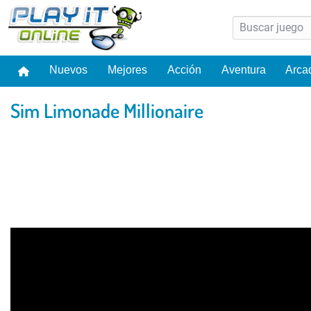
Nuevos
Mejores
Acción
Aventura
Arca
Sim Limonade Millionaire