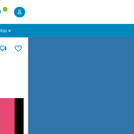
1
Más