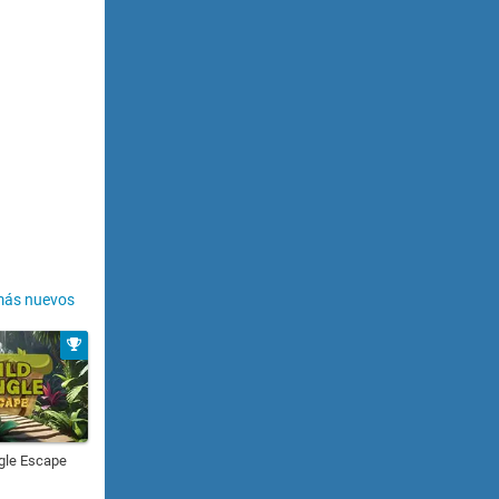
más nuevos
gle Escape