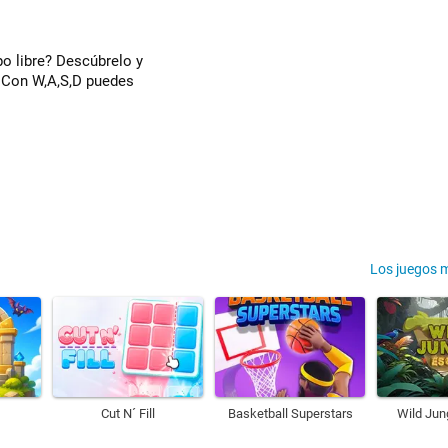
o libre? Descúbrelo y
. Con W,A,S,D puedes
Los juegos 
Cut N´ Fill
Basketball Superstars
Wild Jun