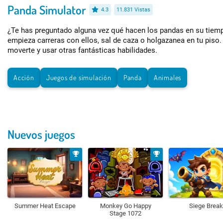
Panda Simulator
4.3
11.831 Vistas
¿Te has preguntado alguna vez qué hacen los pandas en su tiemp
empieza carreras con ellos, sal de caza o holgazanea en tu piso
moverte y usar otras fantásticas habilidades.
Acción
Juegos de simulación
Panda
Animales
Nuevos juegos
Summer Heat Escape
Monkey Go Happy
Siege Break
Stage 1072