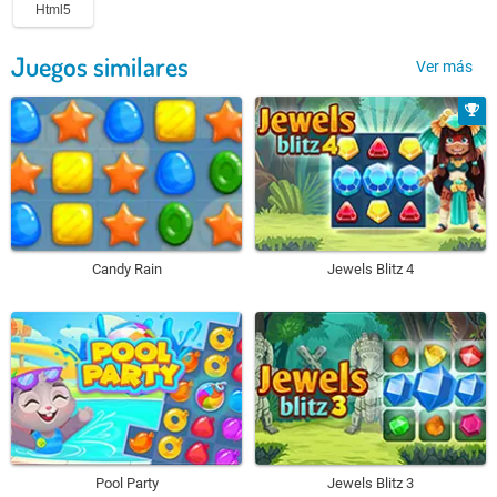
Html5
Juegos similares
Ver más
Candy Rain
Jewels Blitz 4
Pool Party
Jewels Blitz 3