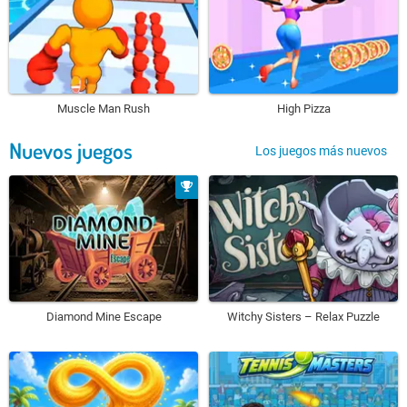
Muscle Man Rush
High Pizza
Nuevos juegos
Los juegos más nuevos
Diamond Mine Escape
Witchy Sisters – Relax Puzzle