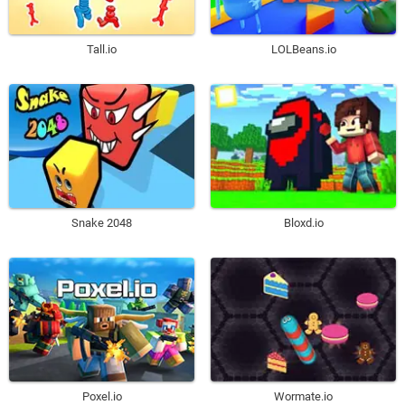
Tall.io
LOLBeans.io
Snake 2048
Bloxd.io
Poxel.io
Wormate.io