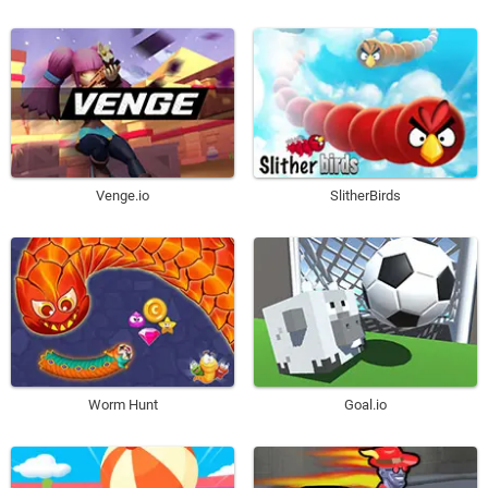
Venge.io
SlitherBirds
Worm Hunt
Goal.io