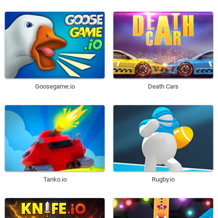
Goosegame.io
Death Cars
Tanko.io
Rugby.io