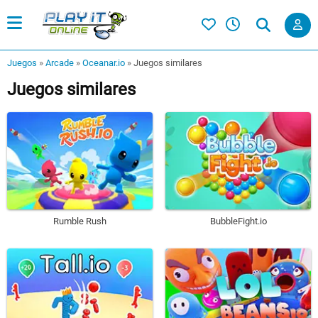
Juegos
»
Arcade
»
Oceanar.io
»
Juegos similares
Juegos similares
Rumble Rush
BubbleFight.io