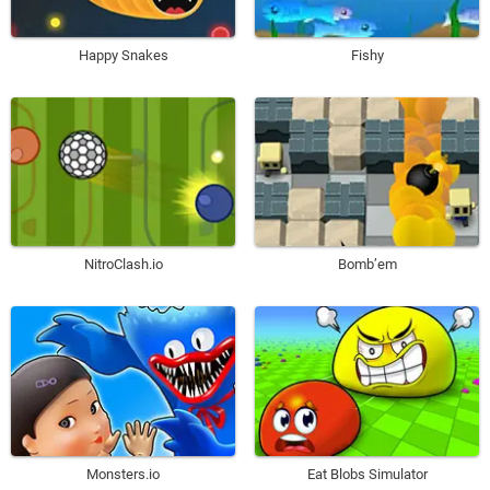
Happy Snakes
Fishy
NitroClash.io
Bomb’em
Monsters.io
Eat Blobs Simulator