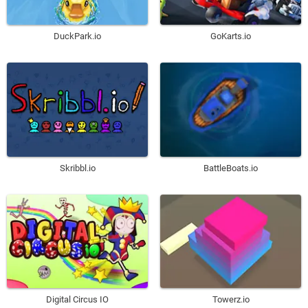
DuckPark.io
GoKarts.io
Skribbl.io
BattleBoats.io
Digital Circus IO
Towerz.io