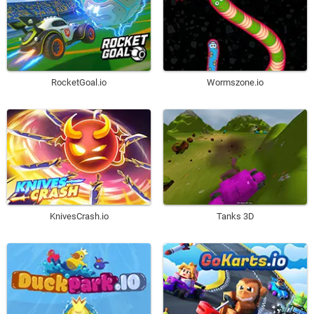
RocketGoal.io
Wormszone.io
KnivesCrash.io
Tanks 3D