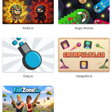
Knife.io
Angry Worms
Diep.io
Catapultz.io