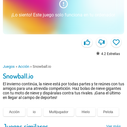
¡Lo siento! Este juego solo funciona en tu ordenador.
4.2
Estrellas
Juegos
»
Acción
»
Snowball.io
Snowball.io
El invierno continúa, la nieve está por todas partes y te reúnes con tus
amigos para una atrevida competición. Haz bolas de nieve gigantes
con tu moto de nieve y dispáralas contra tus rivales. ¡Gana el último
en llegar al campo de deportes!
Acción
io
Multijugador
Hielo
Pelota
Juegos similares
Ver más