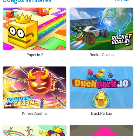
Paper.io 2
RocketGoal.io
KnivesCrash.io
DuckPark.io