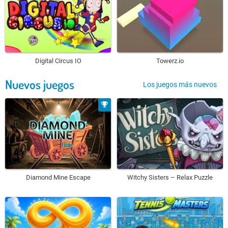
Digital Circus IO
Towerz.io
Nuevos juegos
Los juegos más nuevos
Diamond Mine Escape
Witchy Sisters – Relax Puzzle