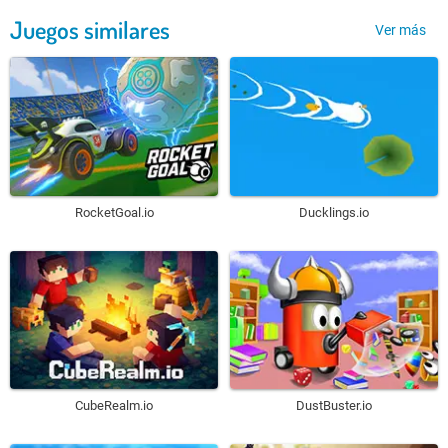
Juegos similares
Ver más
RocketGoal.io
Ducklings.io
CubeRealm.io
DustBuster.io