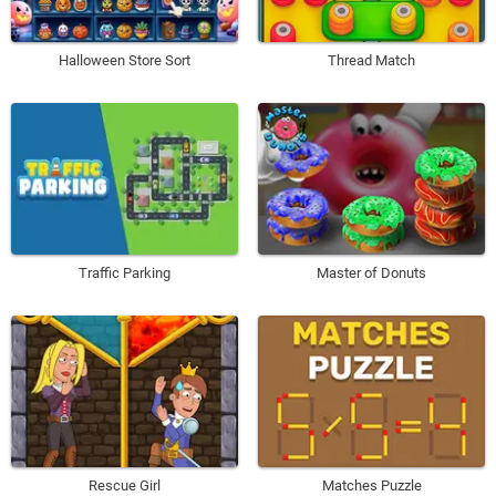
Halloween Store Sort
Thread Match
Traffic Parking
Master of Donuts
Rescue Girl
Matches Puzzle