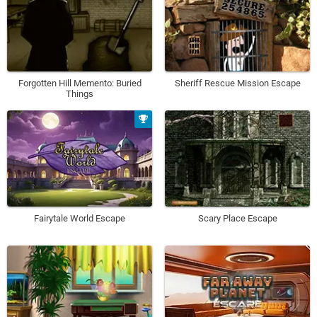
Forgotten Hill Memento: Buried
Sheriff Rescue Mission Escape
Things
Fairytale World Escape
Scary Place Escape