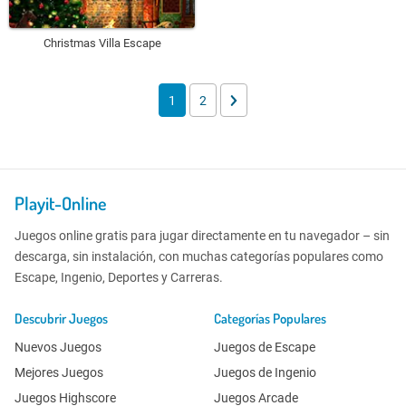
Christmas Villa Escape
1
2
Playit-Online
Juegos online gratis para jugar directamente en tu navegador – sin
descarga, sin instalación, con muchas categorías populares como
Escape, Ingenio, Deportes y Carreras.
Descubrir Juegos
Categorías Populares
Nuevos Juegos
Juegos de Escape
Mejores Juegos
Juegos de Ingenio
Juegos Highscore
Juegos Arcade