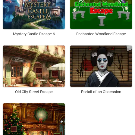
Mystery Castle Escape 6
Enchanted Woodland Escape
Old City Street Escape
Portait of an Obsession