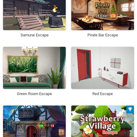
Samurai Escape
Pirate Bar Escape
Green Room Escape
Red Escape