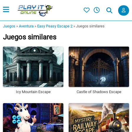
Juegos
»
Aventura
»
Easy Peasy Escape 2
»
Juegos similares
Juegos similares
Icy Mountain Escape
Castle of Shadows Escape