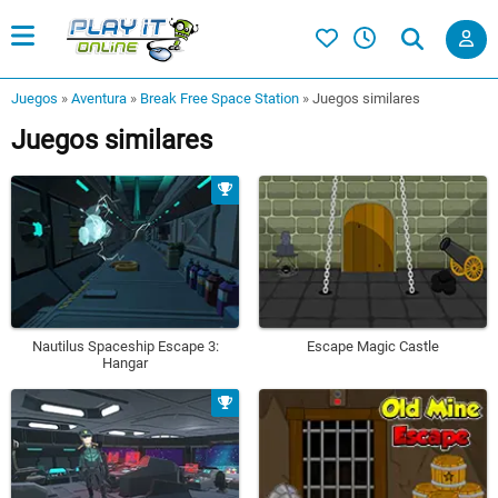
Juegos
»
Aventura
»
Break Free Space Station
»
Juegos similares
Juegos similares
Nautilus Spaceship Escape 3:
Escape Magic Castle
Hangar