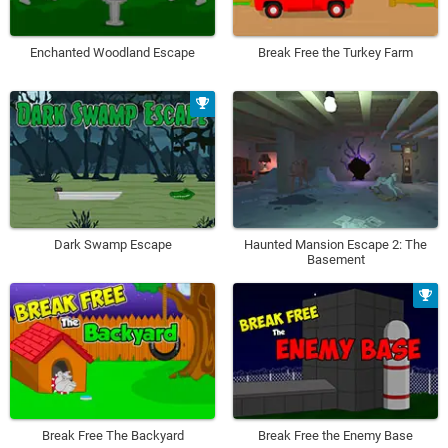
Enchanted Woodland Escape
Break Free the Turkey Farm
Dark Swamp Escape
Haunted Mansion Escape 2: The
Basement
Break Free The Backyard
Break Free the Enemy Base