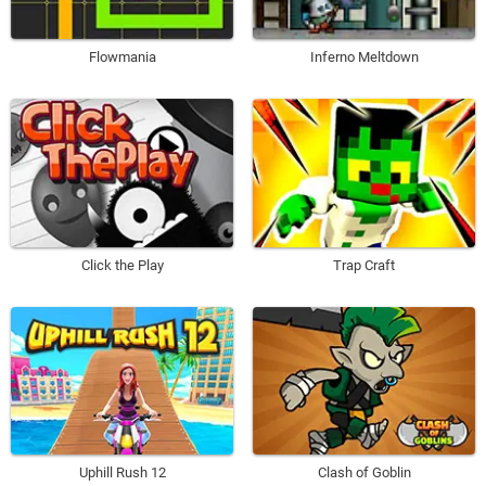
Flowmania
Inferno Meltdown
Click the Play
Trap Craft
Uphill Rush 12
Clash of Goblin