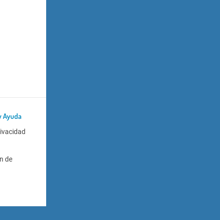
y Ayuda
rivacidad
n de