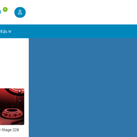
0
Más
 Stage 228