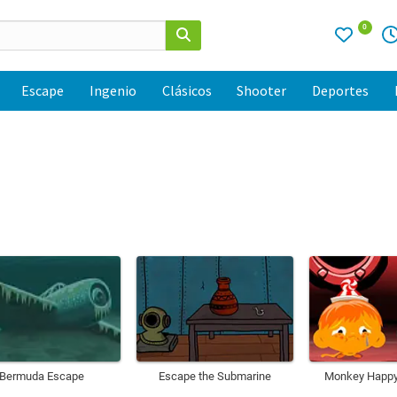
0
Escape
Ingenio
Clásicos
Shooter
Deportes
Bermuda Escape
Escape the Submarine
Monkey Happy