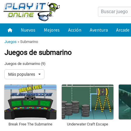
Nuevos
Mejores
Acción
Aventura
Arcade
Juegos
»
Submarino
Juegos de submarino
Juegos de submarino (9)
Más populares
Break Free The Submarine
Underwater Craft Escape