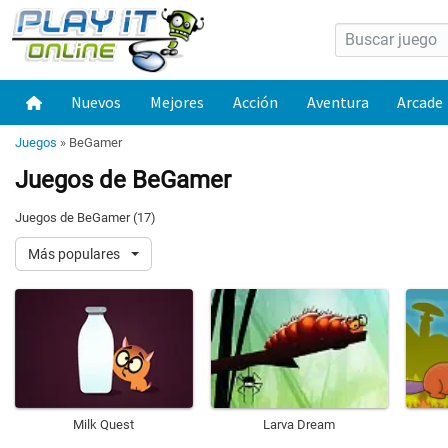
Nuevos
Mejores
Acción
Aventura
Arcade
Juegos
»
BeGamer
Juegos de BeGamer
Juegos de BeGamer (17)
Más populares
Milk Quest
Larva Dream