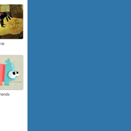
Wok
riends