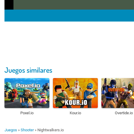
Juegos similares
Poxel.io
Kour.io
Overtide.io
Juegos
»
Shooter
»
Nightwalkers.io