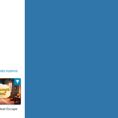
más nuevos
eat Escape