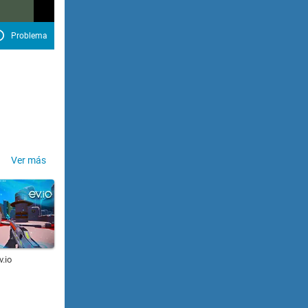
Problema
Ver más
v.io