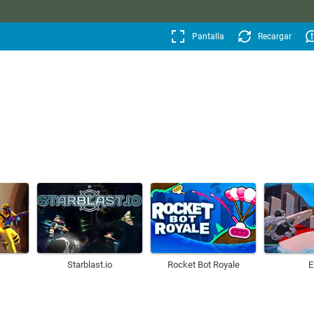
Pantalla
Recargar
Starblast.io
Rocket Bot Royale
E