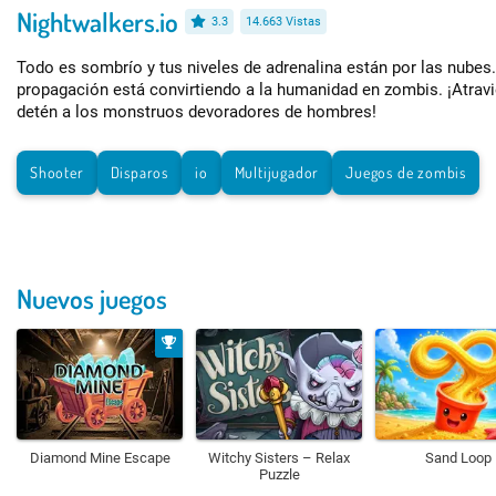
Nightwalkers.io
3.3
14.663 Vistas
Todo es sombrío y tus niveles de adrenalina están por las nubes.
propagación está convirtiendo a la humanidad en zombis. ¡Atravi
detén a los monstruos devoradores de hombres!
Shooter
Disparos
io
Multijugador
Juegos de zombis
Nuevos juegos
Diamond Mine Escape
Witchy Sisters – Relax
Sand Loop
Puzzle