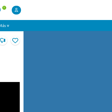
1
Más