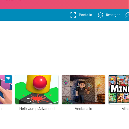
Pantalla
Recargar
o
Helix Jump Advanced
Vectaria.io
Mine