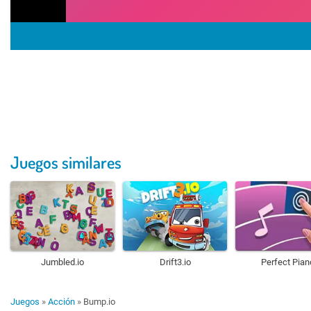
Juegos similares
Jumbled.io
Drift3.io
Perfect Pian
Juegos
»
Acción
»
Bump.io