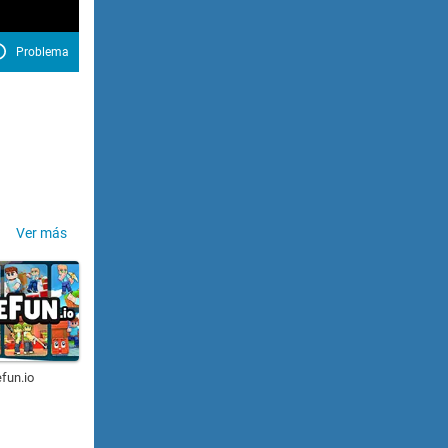
Problema
Ver más
fun.io