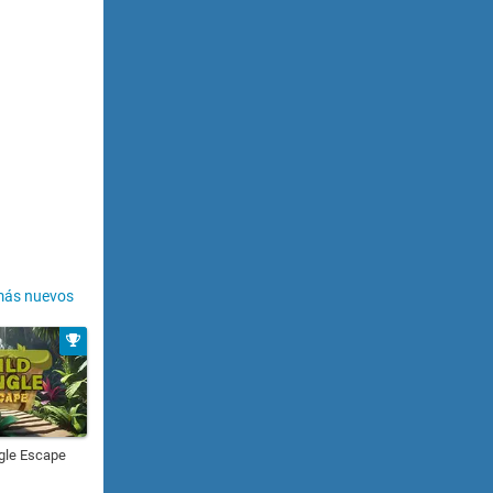
más nuevos
gle Escape