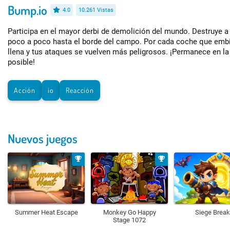
Bump.io
4.0
10.261 Vistas
Participa en el mayor derbi de demolición del mundo. Destruye a
poco a poco hasta el borde del campo. Por cada coche que embis
llena y tus ataques se vuelven más peligrosos. ¡Permanece en l
posible!
Acción
io
Reacción
Nuevos juegos
Summer Heat Escape
Monkey Go Happy
Siege Break
Stage 1072